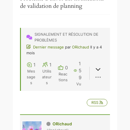
r
de validation de planning
SIGNALEMENT ET RÉSOLUTION DE
PROBLÈMES
Dernier message
par
ORichaud
Il y a 4
mois
1
1
1
0
5
Mes
Utilis
Reac
sage
ateur
9
tions
s
s
Vu
RSS
ORichaud