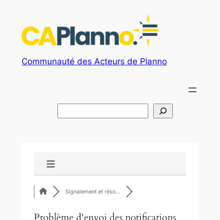
Aller
au
contenu
Communauté des Acteurs de Planno
R
e
c
h
e
r
c
Signalement et réso…
h
e
Problème d'envoi des notifications