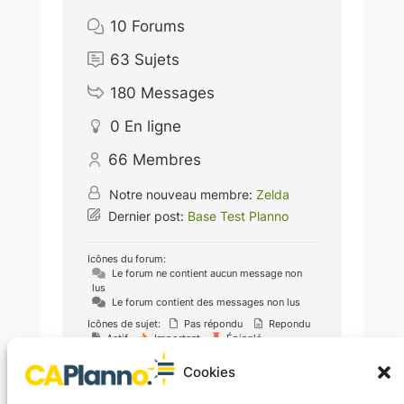
10
Forums
63
Sujets
180
Messages
0
En ligne
66
Membres
Notre nouveau membre:
Zelda
Dernier post:
Base Test Planno
Icônes du forum:
Le forum ne contient aucun message non
lus
Le forum contient des messages non lus
Icônes de sujet:
Pas répondu
Repondu
Actif
Important
Épinglé
Non approuvé
Résolu
Privé
Fermé
Cookies