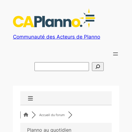
Aller
au
contenu
Communauté des Acteurs de Planno
R
e
c
h
e
r
c
Accueil du forum
h
e
Planno au quotidien